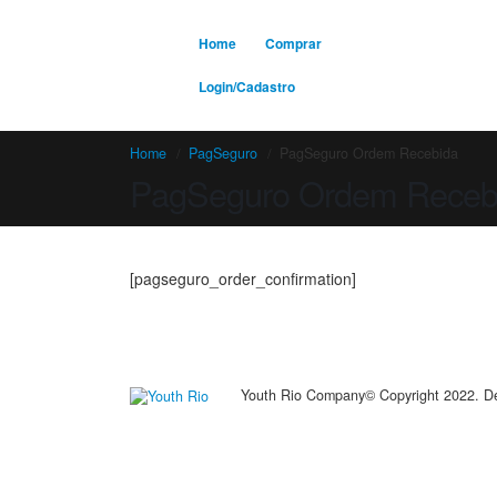
Home
Comprar
Login/Cadastro
Home
PagSeguro
PagSeguro Ordem Recebida
PagSeguro Ordem Receb
[pagseguro_order_confirmation]
Youth Rio Company© Copyright 2022. De